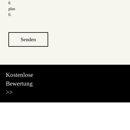
6
plus
6.
Senden
Kostenlose
Bewertung
>>