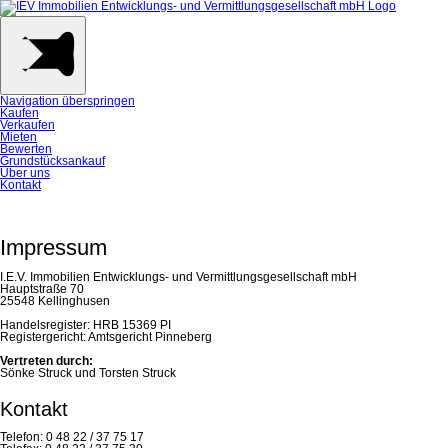
Navigation überspringen
Kaufen
Verkaufen
Mieten
Bewerten
Grundstücksankauf
Über uns
Kontakt
Impressum
I.E.V. Immobilien Entwicklungs- und Vermittlungsgesellschaft mbH
Hauptstraße 70
25548 Kellinghusen
Handelsregister: HRB 15369 PI
Registergericht: Amtsgericht Pinneberg
Vertreten durch:
Sönke Struck und Torsten Struck
Kontakt
Telefon: 0 48 22 / 37 75 17