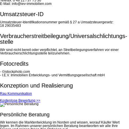
Telefax: 0 48 22 / 37 75 30
E-Mail: info@iev-immobilien.com
Umsatzsteuer-ID
Umsatzsteuer-Identifikationsnummer gemäß § 27 a Umsatzsteuergesetz:
18 29035483
Verbraucher­streit­beilegung/Universal­schlichtungs­
stelle
Wir sind nicht bereit oder verpflichtet, an Streitbeilegungsverfahren vor einer
Verbraucherschlichtungsstelle teilzunehmen.
Fotocredits
- ©istockphoto.com
- I.E.V. Immobilien Entwicklungs- und Vermittlungsgesellschaft mbH
Konzeption und Realisierung
Rau Kommunikation
Kostenlose Bewertung >>
Persönliche Beratung
Wir kennen die Marktentwicklung im Norden und wissen, worauf Käufer Wert
legen. Im Rahmen unserer persönlichen Beratung beantworten wir alle Ihre